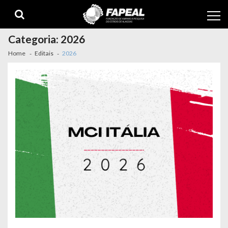
Skip
Skip
to
to
navigation
content
Categoria:
2026
Home
Editais
2026