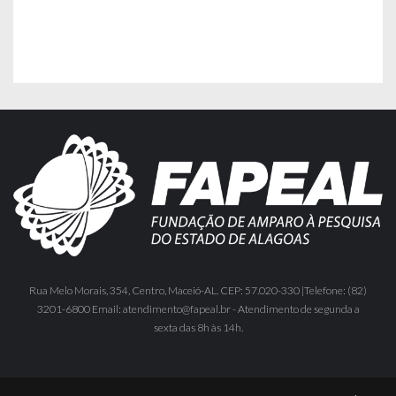
Rua Melo Morais, 354, Centro, Maceió-AL. CEP: 57.020-330 |Telefone: (82)
3201-6800 Email: atendimento@fapeal.br - Atendimento de segunda a
sexta das 8h às 14h.