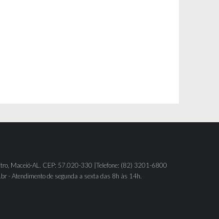
tro, Maceió-AL. CEP: 57.020-330 |Telefone: (82) 3201-6800
br - Atendimento de segunda a sexta das 8h às 14h.