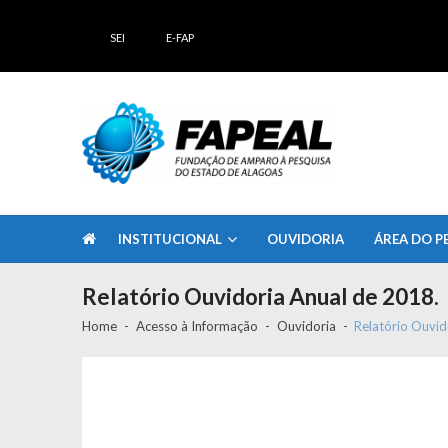
Skip
Skip
to
to
SEI
E-FAP
navigation
content
FAPEAL – Fundação de Amparo à Pesq
A casa do Pesquisador Alagoano
INSTITUCIONAL
OUVIDORIA
ÁREA DO P
Relatório Ouvidoria Anual de 2018.
Home
Acesso à Informação
Ouvidoria
Relatório Ouvid