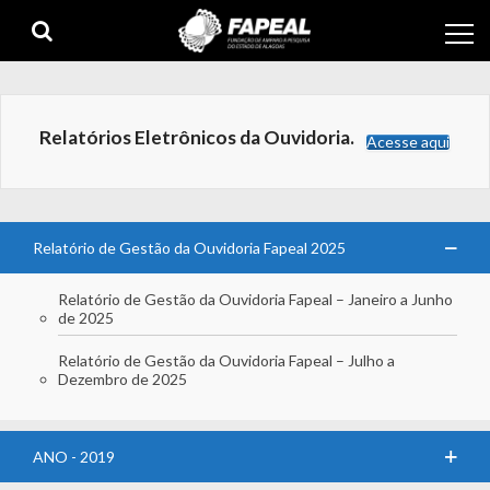
Skip
Skip
to
to
navigation
content
Relatórios Eletrônicos da Ouvidoria.
Acesse aqui
Relatório de Gestão da Ouvidoria Fapeal 2025
Relatório de Gestão da Ouvidoria Fapeal – Janeiro a Junho
de 2025
Relatório de Gestão da Ouvidoria Fapeal – Julho a
Dezembro de 2025
ANO - 2019