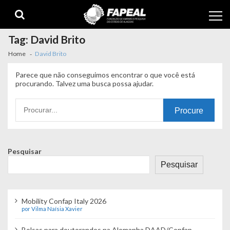
Skip
Skip
to
to
navigation
content
Tag:
David Brito
Home
David Brito
Parece que não conseguimos encontrar o que você está
procurando. Talvez uma busca possa ajudar.
Procurando
por:
Pesquisar
Pesquisar
Mobility Confap Italy 2026
por Vilma Naísia Xavier
Bolsas para doutorandos na Alemanha DAAD/Confap