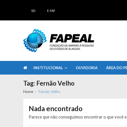
Skip
Skip
to
to
SEI
E-FAP
navigation
content
FAPEAL – Fundação de Amparo à Pesq
A casa do Pesquisador Alagoano
INSTITUCIONAL
OUVIDORIA
ÁREA DO P
Tag:
Fernão Velho
Home
Fernão Velho
Nada encontrado
Parece que não conseguimos encontrar o que você es