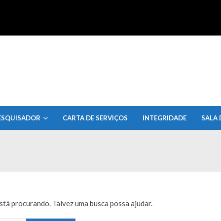
uisa do Estado de Alagoas
ESQUISADOR
CARTA DE SERVIÇOS
INTEGRIDADE
SALA 
tá procurando. Talvez uma busca possa ajudar.