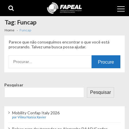
Skip
Skip
to
to
navigation
content
Tag:
Funcap
Home
Funcap
Parece que não conseguimos encontrar o que você está
procurando. Talvez uma busca possa ajudar.
Procurando
por:
Pesquisar
Pesquisar
Mobility Confap Italy 2026
por Vilma Naísia Xavier
Bolsas para doutorandos na Alemanha DAAD/Confap