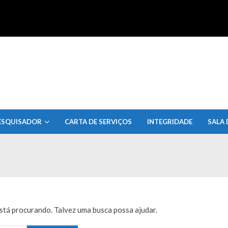
uisa do Estado de Alagoas
ESQUISADOR
CARTA DE SERVIÇOS
INTEGRIDADE
SALA 
tá procurando. Talvez uma busca possa ajudar.