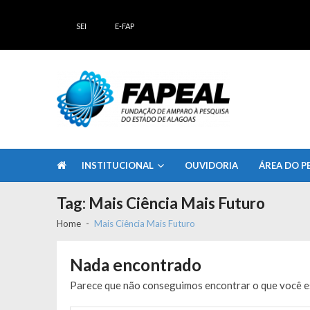
Skip
Skip
to
to
SEI
E-FAP
navigation
content
FAPEAL – Fundação de Amparo à Pesq
A casa do Pesquisador Alagoano
INSTITUCIONAL
OUVIDORIA
ÁREA DO P
Tag:
Mais Ciência Mais Futuro
Home
Mais Ciência Mais Futuro
Nada encontrado
Parece que não conseguimos encontrar o que você es