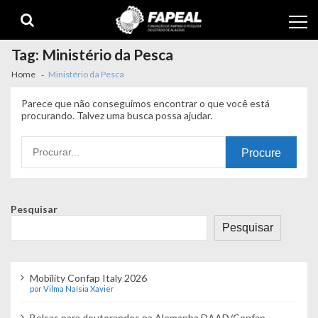
Skip
Skip
to
to
navigation
content
Tag:
Ministério da Pesca
Home
Ministério da Pesca
Parece que não conseguimos encontrar o que você está
procurando. Talvez uma busca possa ajudar.
Procurando
por:
Pesquisar
Pesquisar
Mobility Confap Italy 2026
por Vilma Naísia Xavier
Bolsas para doutorandos na Alemanha DAAD/Confap