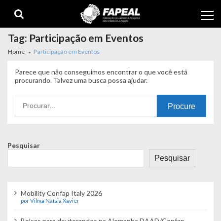
Skip
Skip
to
to
navigation
content
Tag:
Participação em Eventos
Home
Participação em Eventos
Parece que não conseguimos encontrar o que você está
procurando. Talvez uma busca possa ajudar.
Procurando
por:
Pesquisar
Pesquisar
Mobility Confap Italy 2026
por Vilma Naísia Xavier
Bolsas para doutorandos na Alemanha DAAD/Confap