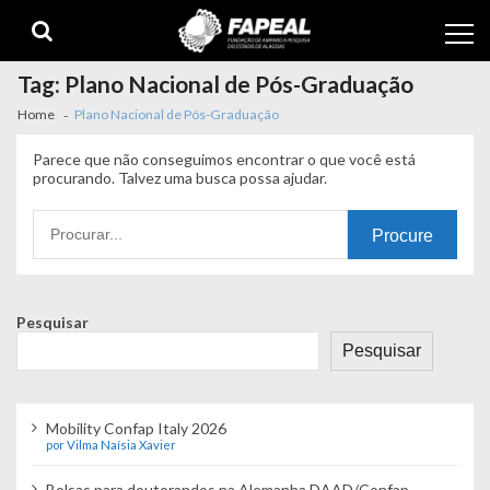
Skip
Skip
to
to
navigation
content
Tag:
Plano Nacional de Pós-Graduação
Home
Plano Nacional de Pós-Graduação
Parece que não conseguimos encontrar o que você está
procurando. Talvez uma busca possa ajudar.
Procurando
por:
Pesquisar
Pesquisar
Mobility Confap Italy 2026
por Vilma Naísia Xavier
Bolsas para doutorandos na Alemanha DAAD/Confap