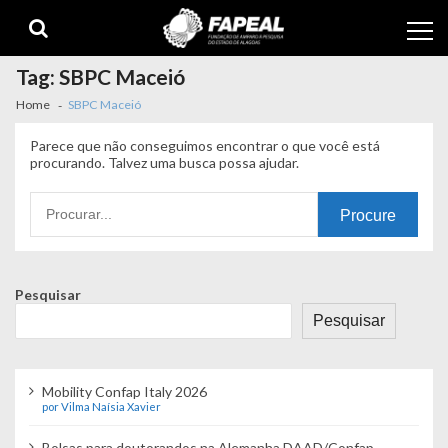
Skip
Skip
to
to
navigation
content
Tag:
SBPC Maceió
Home
SBPC Maceió
Parece que não conseguimos encontrar o que você está
procurando. Talvez uma busca possa ajudar.
Procurando
por:
Pesquisar
Pesquisar
Mobility Confap Italy 2026
por Vilma Naísia Xavier
Bolsas para doutorandos na Alemanha DAAD/Confap