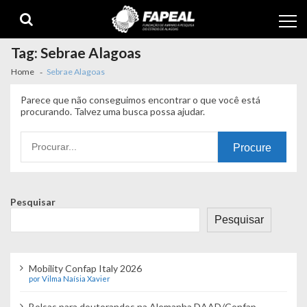
Skip
Skip
to
to
navigation
content
Tag:
Sebrae Alagoas
Home
Sebrae Alagoas
Parece que não conseguimos encontrar o que você está
procurando. Talvez uma busca possa ajudar.
Procurando
por:
Pesquisar
Pesquisar
Mobility Confap Italy 2026
por Vilma Naísia Xavier
Bolsas para doutorandos na Alemanha DAAD/Confap