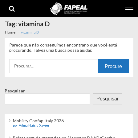
Skip
Skip
to
to
navigation
content
Tag:
vitamina D
Home
vitamina D
Parece que não conseguimos encontrar o que você está
procurando. Talvez uma busca possa ajudar.
Procurando
por:
Pesquisar
Pesquisar
Mobility Confap Italy 2026
por Vilma Naísia Xavier
Bolsas para doutorandos na Alemanha DAAD/Confap