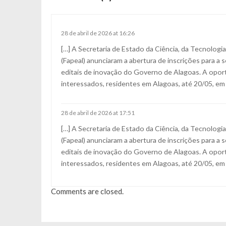
e
g
28 de abril de 2026 at 16:26
[…] A Secretaria de Estado da Ciência, da Tecnologi
a
(Fapeal) anunciaram a abertura de inscrições para a
editais de inovação do Governo de Alagoas. A oport
ç
interessados, residentes em Alagoas, até 20/05, em f
ã
28 de abril de 2026 at 17:51
[…] A Secretaria de Estado da Ciência, da Tecnologi
o
(Fapeal) anunciaram a abertura de inscrições para a
editais de inovação do Governo de Alagoas. A oport
d
interessados, residentes em Alagoas, até 20/05, em f
e
Comments are closed.
P