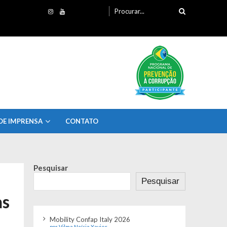
Procurando
por:
DE IMPRENSA
CONTATO
Pesquisar
Pesquisar
as
Mobility Confap Italy 2026
por Vilma Naísia Xavier