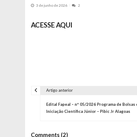
3 de junho de 2026
2
ACESSE AQUI
Artigo anterior
N
Edital Fapeal – nº 05/2026 Programa de Bolsas 
a
Iniciação Científica Júnior – Pibic Jr Alagoas
v
Comments (2)