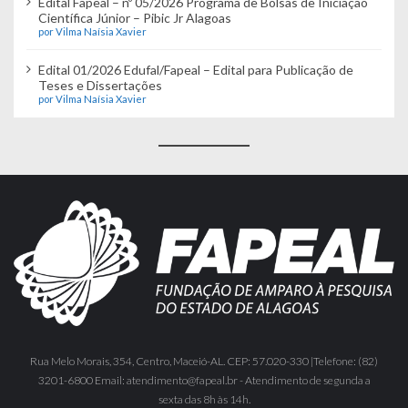
Edital Fapeal – nº 05/2026 Programa de Bolsas de Iniciação
Científica Júnior – Pibic Jr Alagoas
por Vilma Naísia Xavier
Edital 01/2026 Edufal/Fapeal – Edital para Publicação de
Teses e Dissertações
por Vilma Naísia Xavier
Rua Melo Morais, 354, Centro, Maceió-AL. CEP: 57.020-330 |Telefone: (82)
3201-6800 Email: atendimento@fapeal.br - Atendimento de segunda a
sexta das 8h às 14h.