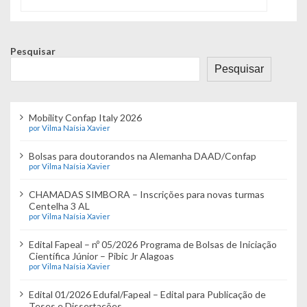
ç
ã
o
Pesquisar
Pesquisar
d
e
Mobility Confap Italy 2026
P
por Vilma Naísia Xavier
o
Bolsas para doutorandos na Alemanha DAAD/Confap
por Vilma Naísia Xavier
s
t
CHAMADAS SIMBORA – Inscrições para novas turmas
Centelha 3 AL
por Vilma Naísia Xavier
Edital Fapeal – nº 05/2026 Programa de Bolsas de Iniciação
Científica Júnior – Pibic Jr Alagoas
por Vilma Naísia Xavier
Edital 01/2026 Edufal/Fapeal – Edital para Publicação de
Teses e Dissertações