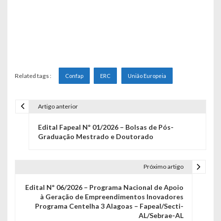
Related tags :
Confap
ERC
União Europeia
Artigo anterior
N
Edital Fapeal Nº 01/2026 – Bolsas de Pós-
a
Graduação Mestrado e Doutorado
v
e
Próximo artigo
g
Edital Nº 06/2026 – Programa Nacional de Apoio
à Geração de Empreendimentos Inovadores
a
Programa Centelha 3 Alagoas – Fapeal/Secti-
AL/Sebrae-AL