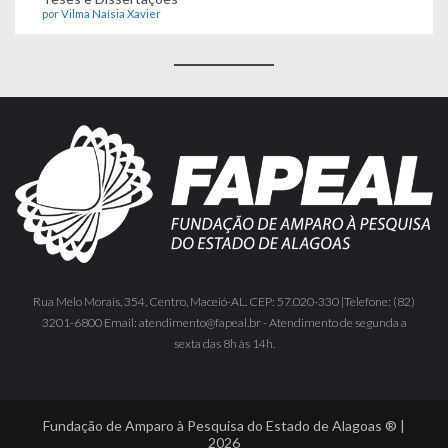
por Vilma Naísia Xavier
Rua Melo Morais, 354, Centro, Maceió-AL. CEP: 57.020-330 |Telefone: (82)
3201-6800 Email: atendimento@fapeal.br - Atendimento de segunda a
sexta das 8h às 14h.
Fundação de Amparo à Pesquisa do Estado de Alagoas ® |
2026