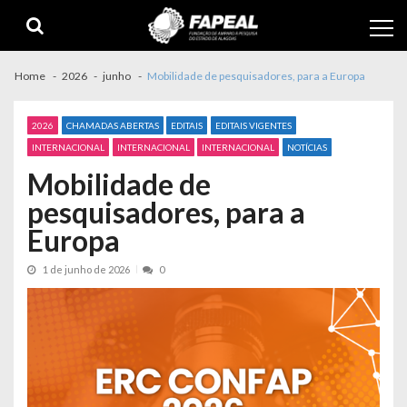
Skip
Skip
to
to
navigation
content
Home
2026
junho
Mobilidade de pesquisadores, para a Europa
2026
CHAMADAS ABERTAS
EDITAIS
EDITAIS VIGENTES
INTERNACIONAL
INTERNACIONAL
INTERNACIONAL
NOTÍCIAS
Mobilidade de
pesquisadores, para a
Europa
1 de junho de 2026
0