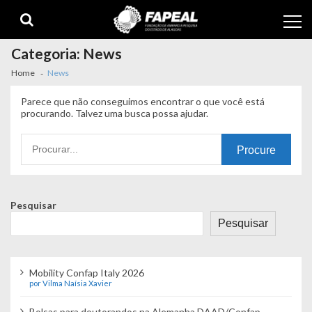
Skip
Skip
to
to
navigation
content
Categoria:
News
Home
News
Parece que não conseguimos encontrar o que você está
procurando. Talvez uma busca possa ajudar.
Procurando
por:
Pesquisar
Pesquisar
Mobility Confap Italy 2026
por Vilma Naísia Xavier
Bolsas para doutorandos na Alemanha DAAD/Confap