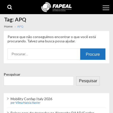
Skip
Skip
to
to
navigation
content
Tag:
APQ
Home
APQ
Parece que não conseguimos encontrar o que você está
procurando. Talvez uma busca possa ajudar.
Procurando
por:
Pesquisar
Pesquisar
Mobility Confap Italy 2026
por Vilma Naísia Xavier
Bolsas para doutorandos na Alemanha DAAD/Confap