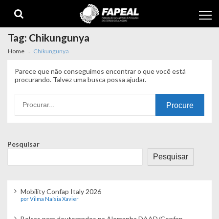
Skip
Skip
to
to
navigation
content
Tag:
Chikungunya
Home
Chikungunya
Parece que não conseguimos encontrar o que você está
procurando. Talvez uma busca possa ajudar.
Procurando
por:
Pesquisar
Pesquisar
Mobility Confap Italy 2026
por Vilma Naísia Xavier
Bolsas para doutorandos na Alemanha DAAD/Confap