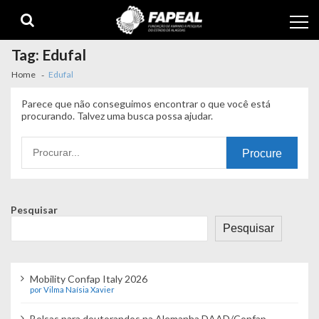
Skip
Skip
to
to
navigation
content
Tag:
Edufal
Home
Edufal
Parece que não conseguimos encontrar o que você está
procurando. Talvez uma busca possa ajudar.
Procurando
por:
Pesquisar
Pesquisar
Mobility Confap Italy 2026
por Vilma Naísia Xavier
Bolsas para doutorandos na Alemanha DAAD/Confap