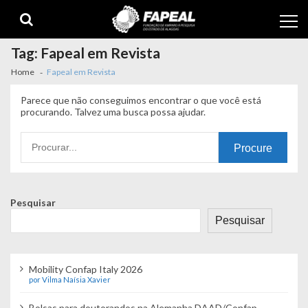
Skip
Skip
to
to
navigation
content
Tag:
Fapeal em Revista
Home
Fapeal em Revista
Parece que não conseguimos encontrar o que você está
procurando. Talvez uma busca possa ajudar.
Procurando
por:
Pesquisar
Pesquisar
Mobility Confap Italy 2026
por Vilma Naísia Xavier
Bolsas para doutorandos na Alemanha DAAD/Confap