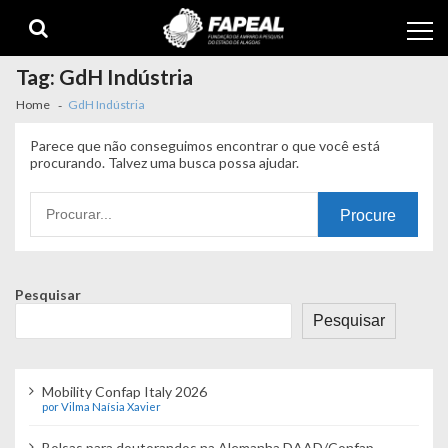
Skip
Skip
to
to
navigation
content
Tag:
GdH Indústria
Home
GdH Indústria
Parece que não conseguimos encontrar o que você está
procurando. Talvez uma busca possa ajudar.
Procurando
por:
Pesquisar
Pesquisar
Mobility Confap Italy 2026
por Vilma Naísia Xavier
Bolsas para doutorandos na Alemanha DAAD/Confap