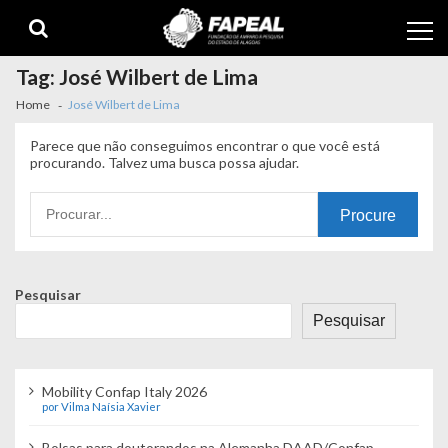
Skip
Skip
to
to
navigation
content
Tag:
José Wilbert de Lima
Home
José Wilbert de Lima
Parece que não conseguimos encontrar o que você está
procurando. Talvez uma busca possa ajudar.
Procurando
por:
Pesquisar
Pesquisar
Mobility Confap Italy 2026
por Vilma Naísia Xavier
Bolsas para doutorandos na Alemanha DAAD/Confap