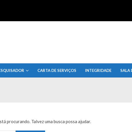
uisa do Estado de Alagoas
ESQUISADOR
CARTA DE SERVIÇOS
INTEGRIDADE
SALA 
tá procurando. Talvez uma busca possa ajudar.