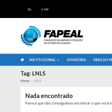
Skip
Skip
to
to
SEI
E-FAP
navigation
content
FAPEAL – Fundação de Amparo à Pesq
A casa do Pesquisador Alagoano
INSTITUCIONAL
OUVIDORIA
ÁREA DO P
Tag:
LNLS
Home
LNLS
Nada encontrado
Parece que não conseguimos encontrar o que você es