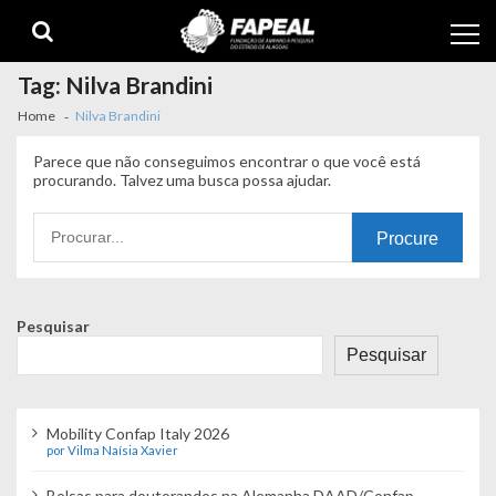
Skip
Skip
to
to
navigation
content
Tag:
Nilva Brandini
Home
Nilva Brandini
Parece que não conseguimos encontrar o que você está
procurando. Talvez uma busca possa ajudar.
Procurando
por:
Pesquisar
Pesquisar
Mobility Confap Italy 2026
por Vilma Naísia Xavier
Bolsas para doutorandos na Alemanha DAAD/Confap