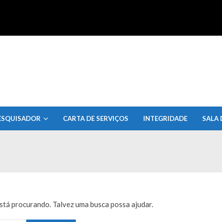
uisa do Estado de Alagoas
ESQUISADOR
CARTA DE SERVIÇOS
INTEGRIDADE
SALA 
tá procurando. Talvez uma busca possa ajudar.