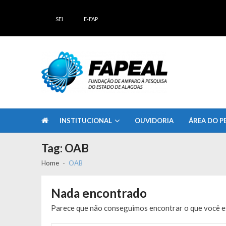
Skip
Skip
to
to
SEI
E-FAP
navigation
content
FAPEAL – Fundação de Amparo à Pesq
A casa do Pesquisador Alagoano
INSTITUCIONAL
OUVIDORIA
ÁREA DO P
Tag:
OAB
Home
OAB
Nada encontrado
Parece que não conseguimos encontrar o que você es