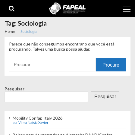
Skip
Skip
to
to
navigation
content
Tag:
Sociologia
Home
Sociologia
Parece que não conseguimos encontrar o que você está
procurando. Talvez uma busca possa ajudar.
Procurando
por:
Pesquisar
Pesquisar
Mobility Confap Italy 2026
por Vilma Naísia Xavier
Bolsas para doutorandos na Alemanha DAAD/Confap